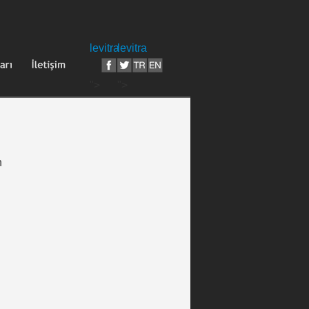
levitra
levitra
">
">
n