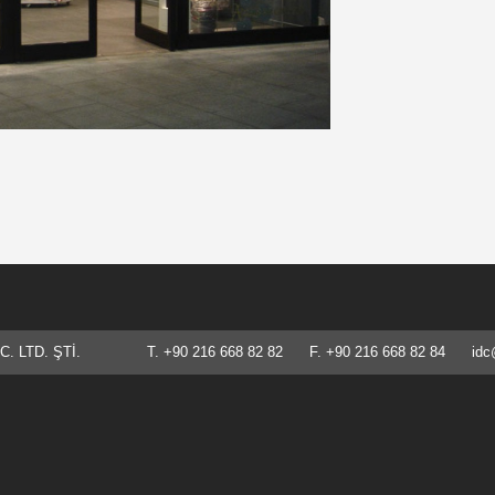
İC. LTD. ŞTİ. T. +90 216 668 82 82 F. +90 216 668 82 84
idc