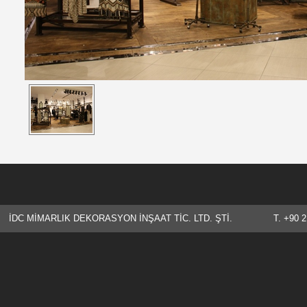
İDC MİMARLIK DEKORASYON İNŞAAT TİC. LTD. ŞTİ. T. +90 21