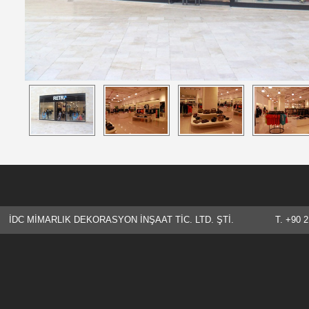
İDC MİMARLIK DEKORASYON İNŞAAT TİC. LTD. ŞTİ. T. +90 21